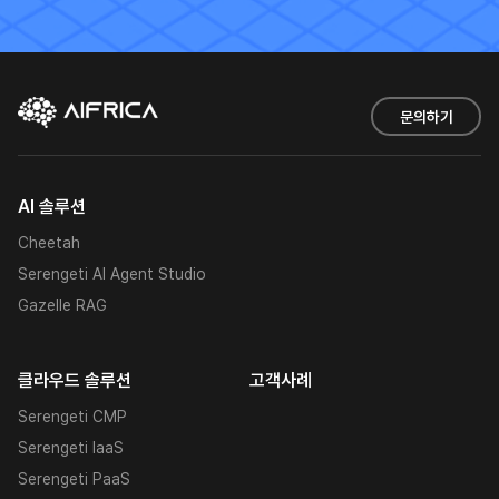
문의하기
AI 솔루션
Cheetah
Serengeti AI Agent Studio
Gazelle RAG
클라우드 솔루션
고객사례
Serengeti CMP
Serengeti IaaS
Serengeti PaaS