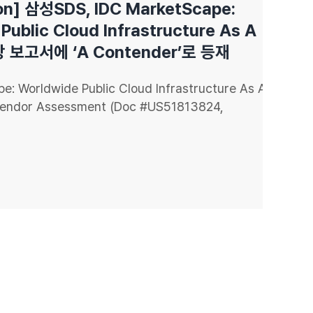
 삼성SDS, IDC MarketScape:
ic Cloud Infrastructure As A
고서에 ‘a Contender’로 등재
ldwide Public Cloud Infrastructure As A
r Assessment (Doc #US51813824,