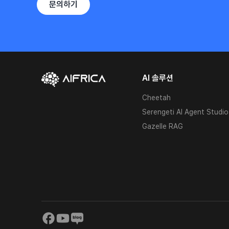
문의하기
AI 솔루션
Cheetah
Serengeti AI Agent Studio
Gazelle RAG