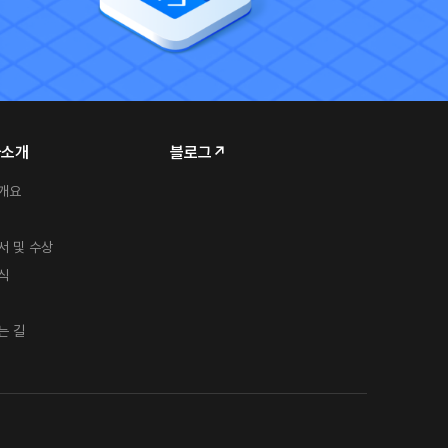
사소개
블로그↗
개요
서 및 수상
식
는 길