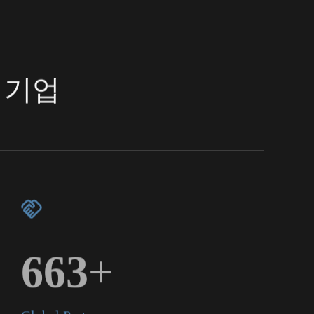
 기업
850
+
Global Partners